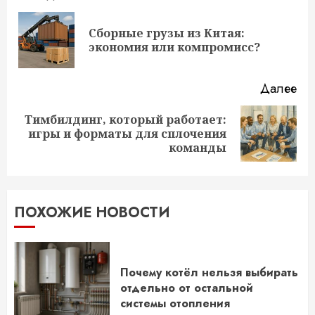
чтение
Сборные грузы из Китая:
Пр
экономия или компромисс?
за
Далее
Тимбилдинг, который работает:
Следующая
игры и форматы для сплочения
запись:
команды
ПОХОЖИЕ НОВОСТИ
Почему котёл нельзя выбирать
отдельно от остальной
системы отопления