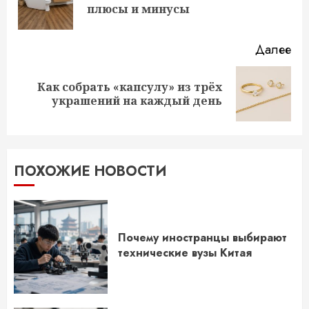
плюсы и минусы
за
Далее
Как собрать «капсулу» из трёх
Следующая
украшений на каждый день
запись:
ПОХОЖИЕ НОВОСТИ
Почему иностранцы выбирают
технические вузы Китая