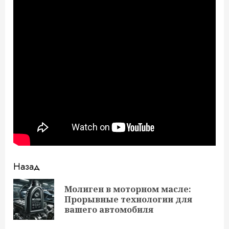
Продолжить
Назад
чтение
Молиген в моторном масле:
Пр
Прорывные технологии для
за
вашего автомобиля