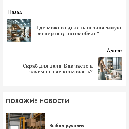
Продолжить
Назад
чтение
Где можно сделать независимую
Пр
экспертизу автомобиля?
за
Далее
Скраб для тела: Как часто и
Следующая
зачем его использовать?
запись:
ПОХОЖИЕ НОВОСТИ
Выбор ручного