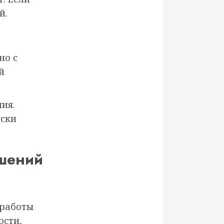
й.
но с
й
ия.
иски
шений
 работы
ости,