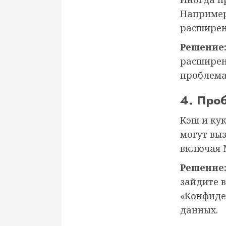
Например
расширен
Решение
расширен
проблема
4. Про
Кэш и ку
могут выз
включая 
Решение
зайдите 
«Конфиде
данных.