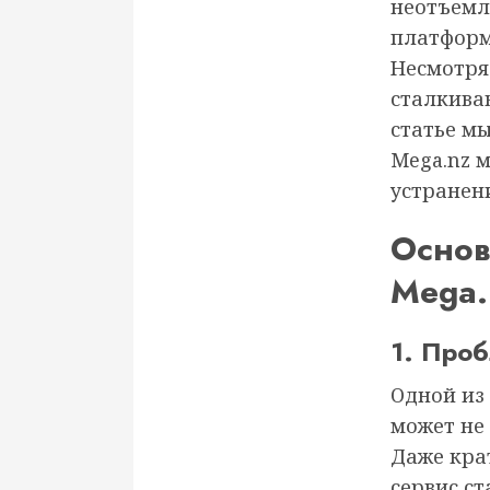
неотъемл
платформ
Несмотря
сталкиваю
статье м
Mega.nz 
устранен
Основ
Mega.
1. Про
Одной из
может не
Даже кра
сервис ст