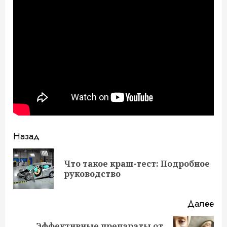
Продолжить
Назад
чтение
Что такое краш-тест: Подробное
Пр
руководство
за
Далее
Эффективные препараты от