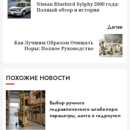
чтение
Nissan Bluebird Sylphy 2000 года:
Пр
Полный обзор и история
за
Далее
Как Лучшим Образом Очищать
Следующая
Поры: Полное Руководство
запись:
ПОХОЖИЕ НОВОСТИ
Выбор ручного
гидравлического штабелера:
параметры, мачта и гидроузел