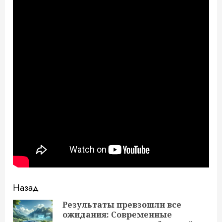
Продолжить
Назад
чтение
Результаты превзошли все
ожидания: Современные
Пр