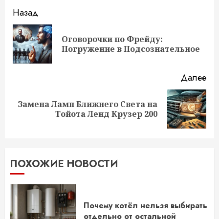
Продолжить
Назад
чтение
Оговорочки по Фрейду:
Пр
Погружение в Подсознательное
за
Далее
Замена Ламп Ближнего Света на
Следующая
Тойота Ленд Крузер 200
запись:
ПОХОЖИЕ НОВОСТИ
Почему котёл нельзя выбирать
отдельно от остальной