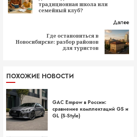
традиционная школа или
за
семейный клуб?
Далее
Где остановиться в
Следующая
Новосибирске: разбор районов
запись:
для туристов
ПОХОЖИЕ НОВОСТИ
GAC Empow в России:
сравнение комплектаций GS и
GL (S-Style)