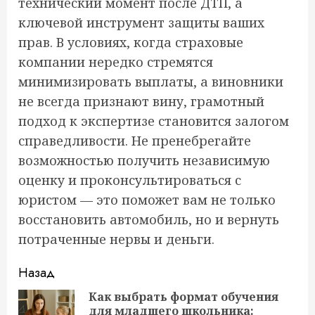
технический момент после ДТП, а
ключевой инструмент защиты ваших
прав. В условиях, когда страховые
компании нередко стремятся
минимизировать выплаты, а виновники
не всегда признают вину, грамотный
подход к экспертизе становится залогом
справедливости. Не пренебрегайте
возможностью получить независимую
оценку и проконсультироваться с
юристом — это поможет вам не только
восстановить автомобиль, но и вернуть
потраченные нервы и деньги.
Продолжить
Назад
чтение
Как выбрать формат обучения
для младшего школьника:
Пр